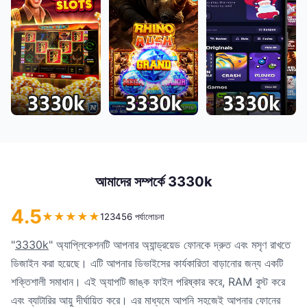
আমাদের সম্পর্কে 3330k
4.5
★
★
★
★
★
123456 পর্যালোচনা
"
3330k
" অ্যাপ্লিকেশনটি আপনার অ্যান্ড্রয়েড ফোনকে দ্রুত এবং মসৃণ রাখতে
ডিজাইন করা হয়েছে। এটি আপনার ডিভাইসের কার্যকারিতা বাড়ানোর জন্য একটি
শক্তিশালী সমাধান। এই অ্যাপটি জাঙ্ক ফাইল পরিষ্কার করে, RAM বুস্ট করে
এবং ব্যাটারির আয়ু দীর্ঘায়িত করে। এর মাধ্যমে আপনি সহজেই আপনার ফোনের