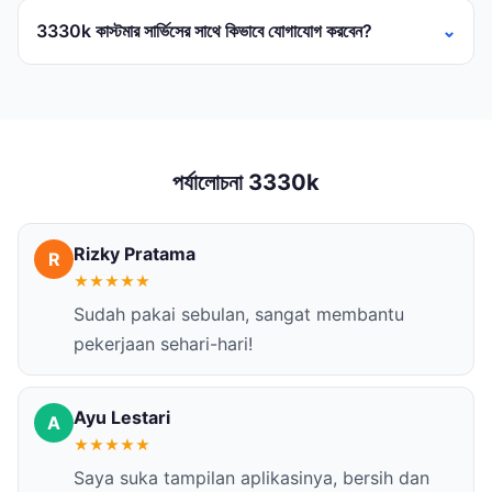
3330k কাস্টমার সার্ভিসের সাথে কিভাবে যোগাযোগ করবেন?
পর্যালোচনা 3330k
Rizky Pratama
R
★
★
★
★
★
Sudah pakai sebulan, sangat membantu
pekerjaan sehari-hari!
Ayu Lestari
A
★
★
★
★
★
Saya suka tampilan aplikasinya, bersih dan