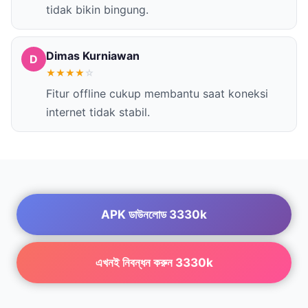
tidak bikin bingung.
Dimas Kurniawan
D
★
★
★
★
☆
Fitur offline cukup membantu saat koneksi
internet tidak stabil.
APK ডাউনলোড 3330k
এখনই নিবন্ধন করুন 3330k