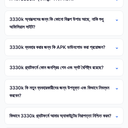
3330k অ্যাক্সেসের জন্য কি কোনো বিকল্প উপায় আছে, নাকি শুধু
অফিসিয়াল সাইট?
3330k ব্যবহার করার জন্য কি APK ডাউনলোড করা প্রয়োজন?
3330k প্ল্যাটফর্মে কোন জনপ্রিয় গেম এবং স্লট বৈশিষ্ট্য রয়েছে?
3330k কি নতুন ব্যবহারকারীদের জন্য উপযুক্ত এবং কিভাবে নিবন্ধন
করবেন?
কিভাবে 3330k প্ল্যাটফর্মে আমার অ্যাকাউন্টের নিরাপত্তা নিশ্চিত করব?