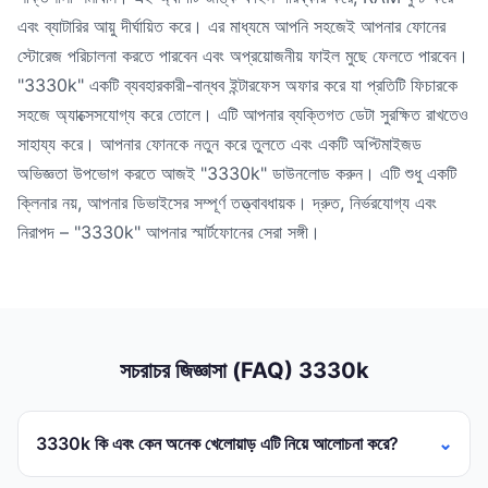
এবং ব্যাটারির আয়ু দীর্ঘায়িত করে। এর মাধ্যমে আপনি সহজেই আপনার ফোনের
স্টোরেজ পরিচালনা করতে পারবেন এবং অপ্রয়োজনীয় ফাইল মুছে ফেলতে পারবেন।
"3330k" একটি ব্যবহারকারী-বান্ধব ইন্টারফেস অফার করে যা প্রতিটি ফিচারকে
সহজে অ্যাক্সেসযোগ্য করে তোলে। এটি আপনার ব্যক্তিগত ডেটা সুরক্ষিত রাখতেও
সাহায্য করে। আপনার ফোনকে নতুন করে তুলতে এবং একটি অপ্টিমাইজড
অভিজ্ঞতা উপভোগ করতে আজই "3330k" ডাউনলোড করুন। এটি শুধু একটি
ক্লিনার নয়, আপনার ডিভাইসের সম্পূর্ণ তত্ত্বাবধায়ক। দ্রুত, নির্ভরযোগ্য এবং
নিরাপদ – "3330k" আপনার স্মার্টফোনের সেরা সঙ্গী।
সচরাচর জিজ্ঞাসা (FAQ) 3330k
3330k কি এবং কেন অনেক খেলোয়াড় এটি নিয়ে আলোচনা করে?